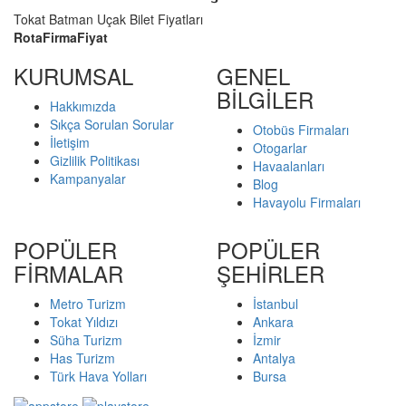
Tokat Batman Uçak Bilet Fiyatları
Rota
Firma
Fiyat
KURUMSAL
GENEL
BİLGİLER
Hakkımızda
Sıkça Sorulan Sorular
Otobüs Firmaları
İletişim
Otogarlar
Gizlilik Politikası
Havaalanları
Kampanyalar
Blog
Havayolu Firmaları
POPÜLER
POPÜLER
FİRMALAR
ŞEHİRLER
Metro Turizm
İstanbul
Tokat Yıldızı
Ankara
Süha Turizm
İzmir
Has Turizm
Antalya
Türk Hava Yolları
Bursa