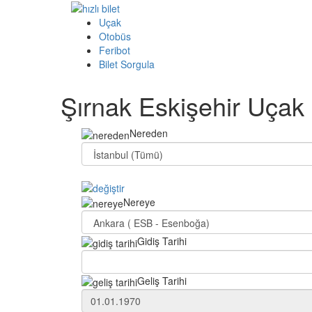
Uçak
Otobüs
Feribot
Bilet Sorgula
Şırnak Eskişehir Uçak B
Nereden
Nereye
Gidiş Tarihi
Geliş Tarihi