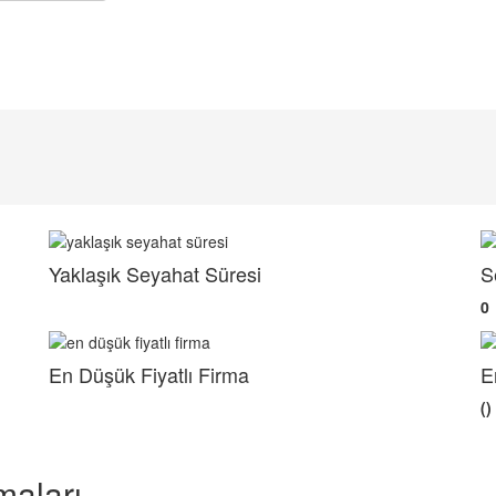
Yaklaşık Seyahat Süresi
S
0
En Düşük Fiyatlı Firma
E
()
maları