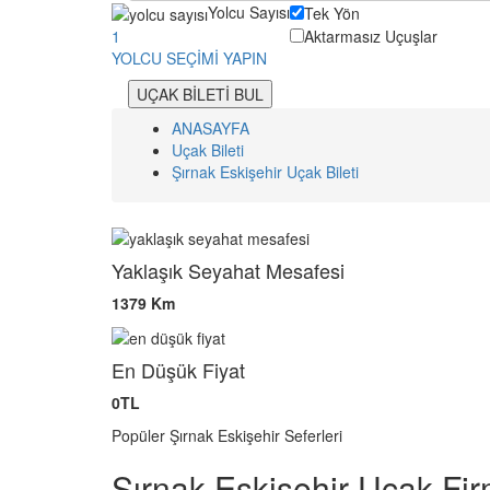
Yolcu Sayısı
Tek Yön
Aktarmasız Uçuşlar
1
YOLCU SEÇİMİ YAPIN
UÇAK BİLETİ BUL
ANASAYFA
Uçak Bileti
Şırnak Eskişehir Uçak Bileti
Yaklaşık Seyahat Mesafesi
1379 Km
En Düşük Fiyat
0TL
Popüler Şırnak Eskişehir Seferleri
Şırnak Eskişehir Uçak Fir