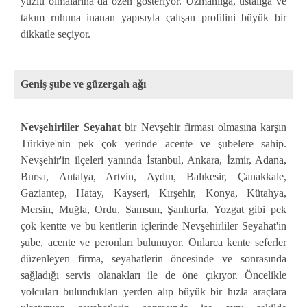
yüzlü olmalarına da özen gösteriyor. Uzmanlığa, ustalığa ve
takım ruhuna inanan yapısıyla çalışan profilini büyük bir
dikkatle seçiyor.
Geniş şube ve güzergah ağı
Nevşehirliler Seyahat
bir Nevşehir firması olmasına karşın
Türkiye'nin pek çok yerinde acente ve şubelere sahip.
Nevşehir'in ilçeleri yanında İstanbul, Ankara, İzmir, Adana,
Bursa, Antalya, Artvin, Aydın, Balıkesir, Çanakkale,
Gaziantep, Hatay, Kayseri, Kırşehir, Konya, Kütahya,
Mersin, Muğla, Ordu, Samsun, Şanlıurfa, Yozgat gibi pek
çok kentte ve bu kentlerin içlerinde Nevşehirliler Seyahat'in
şube, acente ve peronları bulunuyor. Onlarca kente seferler
düzenleyen firma, seyahatlerin öncesinde ve sonrasında
sağladığı servis olanakları ile de öne çıkıyor. Öncelikle
yolcuları bulundukları yerden alıp büyük bir hızla araçlara