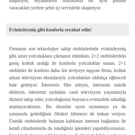
ulaştırıyor, seyahatlerin sonrasında ise aynı şekilde
varacakları yerlere şehir içi servislerle ulaştırıyor.
Evinizdeymiş gibi konforla seyahat edin!
Firmanın son teknolojiye sahip otobüslerinde evinizdeymiş
gibi uzun yolculuklara çıkmanız mümkün. 2+2 otobüslerdeki
geniş koltuk aralığı ile konforlu yolculuklar sunan, 2+1
otobüsler ile konforu daha üst seviyeye taşıyan firma, koltuk
arkası televizyon ekranlarıyla yolculukları oldukça eğlenceli
hale getiriyor. İsterseniz film izleyin, isterseniz müzik
dinleyin, isterseniz uydudan canlı televizyon yayınlarıyla
dizinizi takip edin; yolculuğunuz boyunca evinizdeki rahatlığı
aramayacaksınız. Bu ekranlar oyun oynamaya ya da
yanınızda getirdiğiniz filmleri izlemeye de imkan veriyor.
Üstelik otobüslerde bulunan kablosuz internet bağlantısı ile
kendi cihazlarınızla da istediğiniz işlemleri yapabiliyorsunuz.