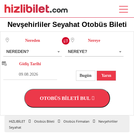
Nevşehirliler Seyahat Otobüs Bileti
Nereden
Nereye
NEREDEN?
NEREYE?
Gidiş Tarihi
Bugün
Yarın
OTOBÜS BİLETİ BUL
HIZLIBİLET
Otobüs Bileti
Otobüs Firmaları
Nevşehirliler
Seyahat