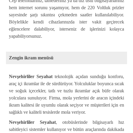
Cep telefonlarınız, tabletleriniz ya da diz üstü bilgisayarlarınız
hem internet sorunu yaşamıyor, hem de 220 Voltluk prizler
sayesinde şarjı sıkıntısı çekmeden saatler kullanılabiliyor.
Böylelikle kendi cihazlarınızda ister vakit geçirecek
eğlencelere dalabiliyor, isterseniz de işlerinizi kolayca
yapabiliyorsunuz.
Zengin ikram menüsü
Nevşehirliler Seyahat
teknolojik açıdan sunduğu konforu,
araç içi ikramlar ile de sürdürüyor. Yolculuklar boyunca sıcak
ve soğuk içecekler, tatlı ve tuzlu ikramlar açık büfe olarak
yolculara sunuluyor. Firma, mola yerlerini de aracın içindeki
ikram kalitesi ile uyumlu olarak seçiyor ve müşterileri için en
sağlıklı ve kaliteli tesislerde mola veriyor.
Nevşehirliler Seyahat
, otobüslerinde bilgisayarlı hız
sabitleyici sistemler kullanıyor ve bütün araçlarında dakikada