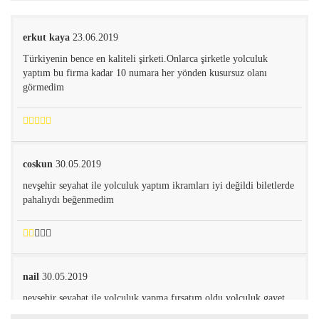
erkut kaya
23.06.2019
Türkiyenin bence en kaliteli şirketi.Onlarca şirketle yolculuk
yaptım bu firma kadar 10 numara her yönden kusursuz olanı
görmedim
coskun
30.05.2019
nevşehir seyahat ile yolculuk yaptım ikramları iyi değildi biletlerde
pahalıydı beğenmedim
nail
30.05.2019
nevşehir seyahat ile yolculuk yapma fırsatım oldu yolculuk gayet
keyifli ve güzel geçti hizmet gayet iyiydi tebrikler