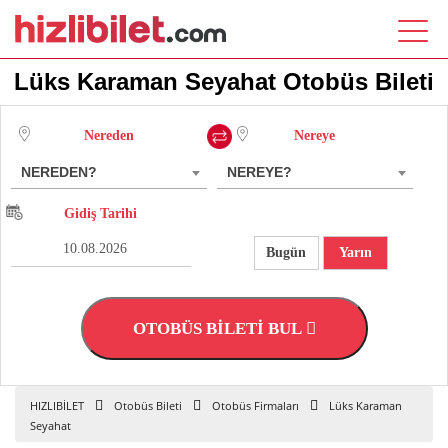
Lüks Karaman Seyahat Otobüs Bileti
Nereden
Nereye
NEREDEN?
NEREYE?
Gidiş Tarihi
Bugün
Yarın
OTOBÜS BİLETİ BUL
HIZLIBİLET
Otobüs Bileti
Otobüs Firmaları
Lüks Karaman
Seyahat