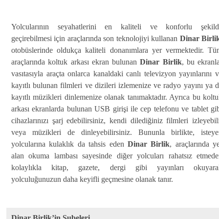
Yolcularının seyahatlerini en kaliteli ve konforlu şekild
geçirebilmesi için araçlarında son teknolojiyi kullanan
Dinar Birli
otobüslerinde oldukça kaliteli donanımlara yer vermektedir. T
araçlarında koltuk arkası ekran bulunan
Dinar Birlik
, bu ekranl
vasıtasıyla araçta onlarca kanaldaki canlı televizyon yayınlarını 
kayıtlı bulunan filmleri ve dizileri izlemenize ve radyo yayını ya 
kayıtlı müzikleri dinlemenize olanak tanımaktadır. Ayrıca bu kolt
arkası ekranlarda bulunan USB girişi ile cep telefonu ve tablet gi
cihazlarınızı şarj edebilirsiniz, kendi dilediğiniz filmleri izleyebil
veya müzikleri de dinleyebilirsiniz. Bununla birlikte, istey
yolcularına kulaklık da tahsis eden
Dinar Birlik
, araçlarında y
alan okuma lambası sayesinde diğer yolcuları rahatsız etmede
kolaylıkla kitap, gazete, dergi gibi yayınları okuyara
yolculuğunuzun daha keyifli geçmesine olanak tanır.
Dinar Birlik’in Şubeleri