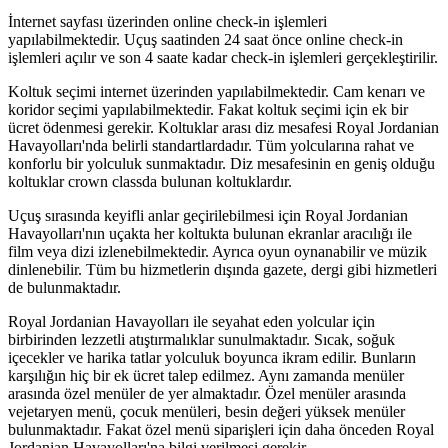
İnternet sayfası üzerinden online check-in işlemleri
yapılabilmektedir. Uçuş saatinden 24 saat önce online check-in
işlemleri açılır ve son 4 saate kadar check-in işlemleri gerçekleştirilir.
Koltuk seçimi internet üzerinden yapılabilmektedir. Cam kenarı ve
koridor seçimi yapılabilmektedir. Fakat koltuk seçimi için ek bir
ücret ödenmesi gerekir. Koltuklar arası diz mesafesi Royal Jordanian
Havayolları'nda belirli standartlardadır. Tüm yolcularına rahat ve
konforlu bir yolculuk sunmaktadır. Diz mesafesinin en geniş olduğu
koltuklar crown classda bulunan koltuklardır.
Uçuş sırasında keyifli anlar geçirilebilmesi için Royal Jordanian
Havayolları'nın uçakta her koltukta bulunan ekranlar aracılığı ile
film veya dizi izlenebilmektedir. Ayrıca oyun oynanabilir ve müzik
dinlenebilir. Tüm bu hizmetlerin dışında gazete, dergi gibi hizmetleri
de bulunmaktadır.
Royal Jordanian Havayolları ile seyahat eden yolcular için
birbirinden lezzetli atıştırmalıklar sunulmaktadır. Sıcak, soğuk
içecekler ve harika tatlar yolculuk boyunca ikram edilir. Bunların
karşılığın hiç bir ek ücret talep edilmez. Aynı zamanda menüler
arasında özel menüler de yer almaktadır. Özel menüler arasında
vejetaryen menü, çocuk menüleri, besin değeri yüksek menüler
bulunmaktadır. Fakat özel menü siparişleri için daha önceden Royal
Jordanian Havayolları'na bilgi verilmesi gerekir.