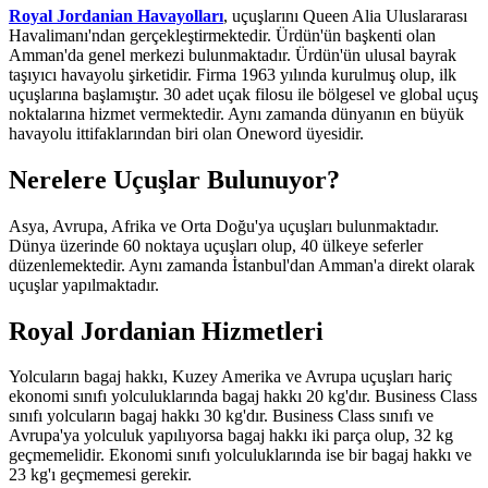
Royal Jordanian Havayolları
, uçuşlarını Queen Alia Uluslararası
Havalimanı'ndan gerçekleştirmektedir. Ürdün'ün başkenti olan
Amman'da genel merkezi bulunmaktadır. Ürdün'ün ulusal bayrak
taşıyıcı havayolu şirketidir. Firma 1963 yılında kurulmuş olup, ilk
uçuşlarına başlamıştır. 30 adet uçak filosu ile bölgesel ve global uçuş
noktalarına hizmet vermektedir. Aynı zamanda dünyanın en büyük
havayolu ittifaklarından biri olan Oneword üyesidir.
Nerelere Uçuşlar Bulunuyor?
Asya, Avrupa, Afrika ve Orta Doğu'ya uçuşları bulunmaktadır.
Dünya üzerinde 60 noktaya uçuşları olup, 40 ülkeye seferler
düzenlemektedir. Aynı zamanda İstanbul'dan Amman'a direkt olarak
uçuşlar yapılmaktadır.
Royal Jordanian Hizmetleri
Yolcuların bagaj hakkı, Kuzey Amerika ve Avrupa uçuşları hariç
ekonomi sınıfı yolculuklarında bagaj hakkı 20 kg'dır. Business Class
sınıfı yolcuların bagaj hakkı 30 kg'dır. Business Class sınıfı ve
Avrupa'ya yolculuk yapılıyorsa bagaj hakkı iki parça olup, 32 kg
geçmemelidir. Ekonomi sınıfı yolculuklarında ise bir bagaj hakkı ve
23 kg'ı geçmemesi gerekir.